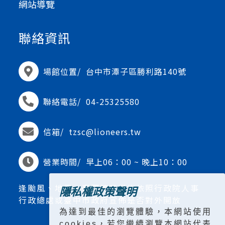
網站導覽
聯絡資訊
場館位置/
台中市潭子區勝利路140號
聯絡電話/
04-25325580
信箱/
tzsc@lioneers.tw
營業時間/
早上06：00 ~ 晚上10：00
逢颱風、地震、豪雨等天災均依照行政院人事
隱私權政策聲明
行政總處或臺中市政府宣佈是否對外開放
為達到最佳的瀏覽體驗，本網站使用
cookies，若您繼續瀏覽本網站代表