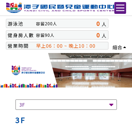
0
游泳池
人
容留
200
人
0
健身房人數
人
容留
90
人
營業時間
早上06：00 ~ 晚上10：00
縮合
3F