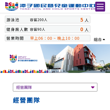
5
游泳池
人
容留
200
人
0
健身房人數
人
容留
90
人
營業時間
早上06：00 ~ 晚上10：00
縮合
經營團隊