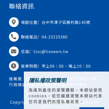
聯絡資訊
場館位置/
台中市潭子區勝利路140號
聯絡電話/
04-25325580
信箱/
tzsc@lioneers.tw
營業時間/
早上06：00 ~ 晚上10：00
逢颱風、地震、豪雨等天災均依照行政院人事
隱私權政策聲明
行政總處或臺中市政府宣佈是否對外開放
為達到最佳的瀏覽體驗，本網站使用
cookies，若您繼續瀏覽本網站代表
Copyright © 2021 潭子國民暨兒童運動中心 All
您同意我們的隱私權政策。
rights reserved.