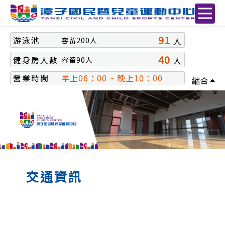
91
游泳池
人
容留
200
人
40
健身房人數
人
容留
90
人
營業時間
早上06：00 ~ 晚上10：00
縮合
交通資訊