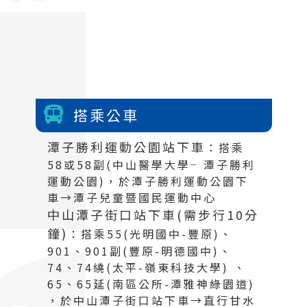
搭乘公車
潭子勝利運動公園站下車
：搭乘
58或58副(中山醫學大學╴潭子勝利
運動公園)，於潭子勝利運動公園下
車→潭子兒童暨國民運動中心
中山潭子街口站下車(需步行10分
鐘)
：搭乘55(光明國中-豐原)、
901、901副(豐原-明德國中)、
74、74繞(太平-嶺東科技大學) 、
65、65延(南區公所-潭雅神綠園道)
，於中山潭子街口站下車→直行甘水