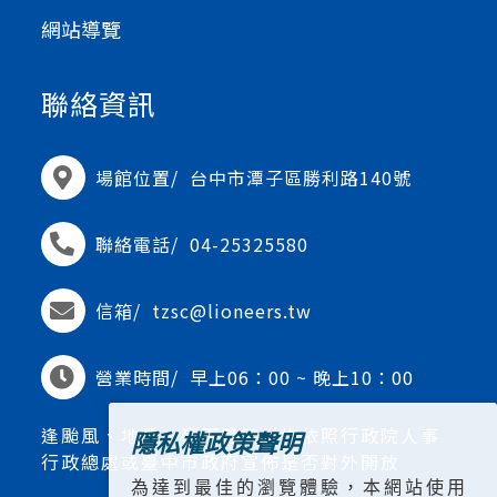
網站導覽
聯絡資訊
場館位置/
台中市潭子區勝利路140號
聯絡電話/
04-25325580
信箱/
tzsc@lioneers.tw
營業時間/
早上06：00 ~ 晚上10：00
逢颱風、地震、豪雨等天災均依照行政院人事
隱私權政策聲明
行政總處或臺中市政府宣佈是否對外開放
為達到最佳的瀏覽體驗，本網站使用