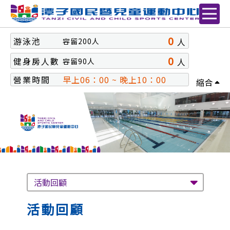
0
游泳池
人
容留
200
人
0
健身房人數
人
容留
90
人
營業時間
早上06：00 ~ 晚上10：00
縮合
活動回顧