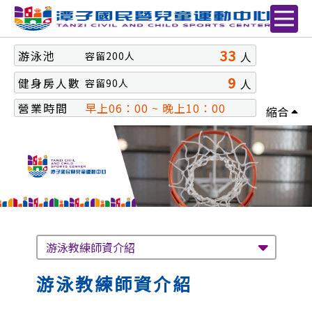
33
游泳池
人
容留
200
人
9
健身房人數
人
容留
90
人
營業時間
早上06：00 ~ 晚上10：00
縮合
游泳教練師資介紹