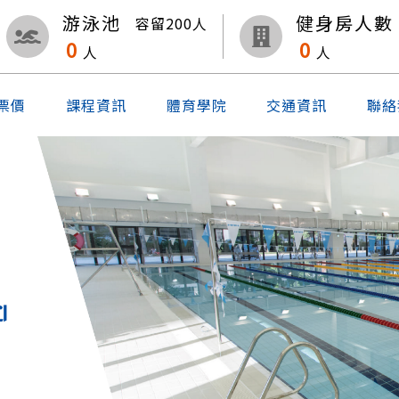
游泳池
健身房人數
容留
200
人
0
0
人
人
票價
課程資訊
體育學院
交通資訊
聯絡