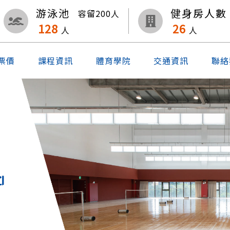
游泳池
健身房人數
容留
200
人
128
26
人
人
票價
課程資訊
體育學院
交通資訊
聯絡