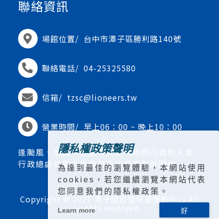
聯絡資訊
場館位置/
台中市潭子區勝利路140號
聯絡電話/
04-25325580
信箱/
tzsc@lioneers.tw
營業時間/
早上06：00 ~ 晚上10：00
隱私權政策聲明
逢颱風、地震、豪雨等天災均依照行政院人事
行政總處或臺中市政府宣佈是否對外開放
為達到最佳的瀏覽體驗，本網站使用
cookies，若您繼續瀏覽本網站代表
您同意我們的隱私權政策。
Copyright © 2021 潭子國民暨兒童運動中心 All
rights reserved.
Learn more