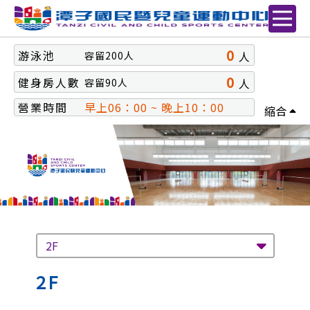
0
游泳池
人
容留
200
人
0
健身房人數
人
容留
90
人
營業時間
早上06：00 ~ 晚上10：00
縮合
2F