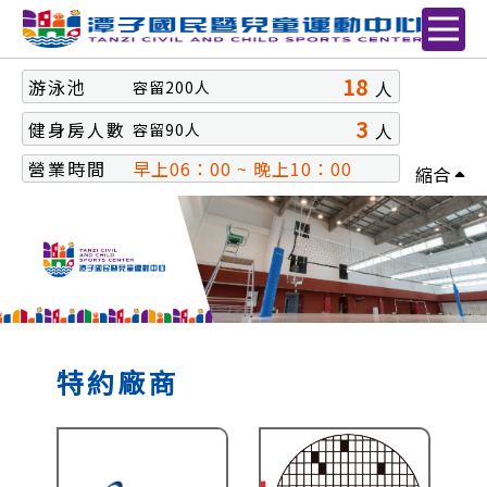
18
游泳池
人
容留
200
人
3
健身房人數
人
容留
90
人
營業時間
早上06：00 ~ 晚上10：00
縮合
特約廠商