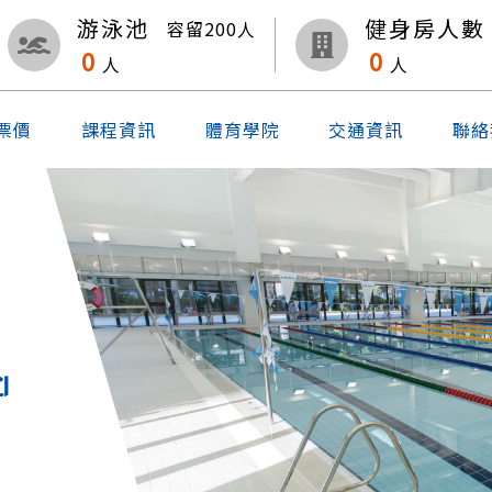
游泳池
健身房人數
容留
200
人
0
0
人
人
票價
課程資訊
體育學院
交通資訊
聯絡